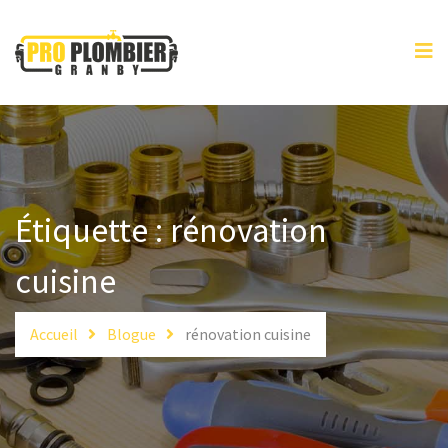
ACCUEIL
SERVICES
SPÉCIALISTES
SOUMISSION
URGENCE
Étiquette :
rénovation
CONTACT
cuisine
Accueil
Blogue
rénovation cuisine